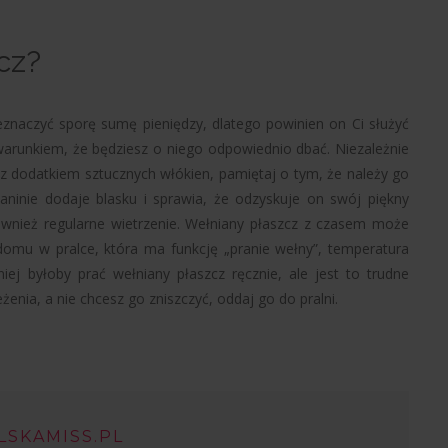
cz?
naczyć sporę sumę pieniędzy, dlatego powinien on Ci służyć
d warunkiem, że będziesz o niego odpowiednio dbać. Niezależnie
z dodatkiem sztucznych włókien, pamiętaj o tym, że należy go
kaninie dodaje blasku i sprawia, że odzyskuje on swój piękny
wnież regularne wietrzenie. Wełniany płaszcz z czasem może
mu w pralce, która ma funkcję „pranie wełny”, temperatura
ej byłoby prać wełniany płaszcz ręcznie, ale jest to trudne
enia, a nie chcesz go zniszczyć, oddaj go do pralni.
LSKAMISS.PL