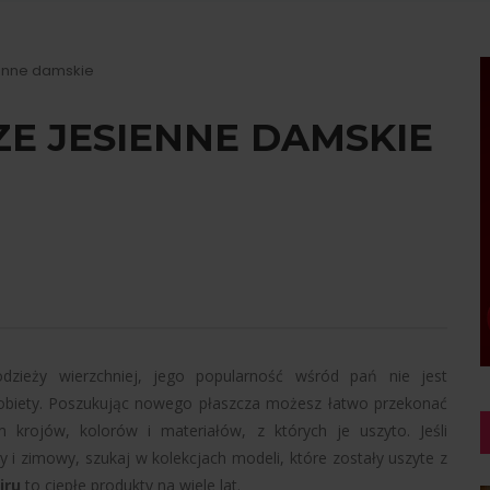
ienne damskie
E JESIENNE DAMSKIE
dzieży wierzchniej, jego popularność wśród pań nie jest
 kobiety. Poszukując nowego płaszcza możesz łatwo przekonać
krojów, kolorów i materiałów, z których je uszyto. Jeśli
 i zimowy, szukaj w kolekcjach modeli, które zostały uszyte z
iru
to ciepłe produkty na wiele lat.