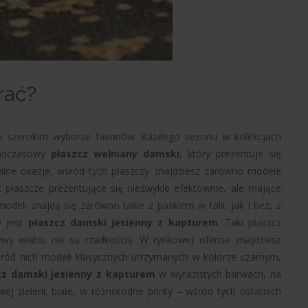
rać?
 w szerokim wyborze fasonów. Każdego sezonu w kolekcjach
nadczasowy
płaszcz wełniany damski
, który prezentuje się
jalne okazje, wśród tych płaszczy znajdziesz zarówno modele
 płaszcze prezentujące się niezwykle efektownie, ale mające
odeli znajdą się zarówno takie z paskiem w talii, jak i bez, z
y jest
płaszcz damski jesienny z kapturem
. Taki płaszcz
wy wiatru nie są rzadkością. W rynkowej ofercie znajdziesz
śród nich modeli klasycznych utrzymanych w kolorze czarnym,
cz damski jesienny z kapturem
w wyrazistych barwach, na
ej zieleni, białe, w różnorodne printy – wśród tych ostatnich