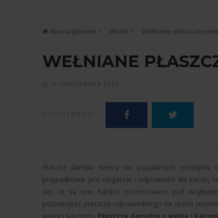
Strona główna
Moda
Wełniane płaszcze jes
WEŁNIANE PŁASZCZ
12 PAŹDZIERNIKA 2023
UDOSTĘPNIJ:
Płaszcz damski należy do popularnych rodzajów o
przypadkowa: jest elegancki i odpowiedni dla każdej
się, że są one bardzo zróżnicowane pod względem 
poszukujesz płaszcza odpowiedniego na sezon jesienny
wełny i kaszmiru.
Płaszcze damskie z wełny i kaszm