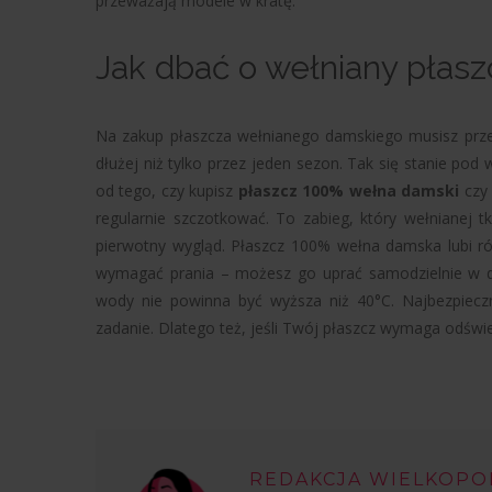
przeważają modele w kratę.
Jak dbać o wełniany płasz
Na zakup płaszcza wełnianego damskiego musisz przez
dłużej niż tylko przez jeden sezon. Tak się stanie po
od tego, czy kupisz
płaszcz 100% wełna damski
czy 
regularnie szczotkować. To zabieg, który wełnianej t
pierwotny wygląd. Płaszcz 100% wełna damska lubi ró
wymagać prania – możesz go uprać samodzielnie w do
wody nie powinna być wyższa niż 40°C. Najbezpieczni
zadanie. Dlatego też, jeśli Twój płaszcz wymaga odśwież
REDAKCJA WIELKOPO