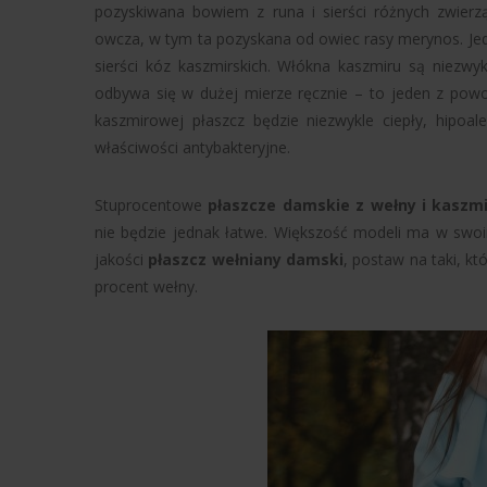
pozyskiwana bowiem z runa i sierści różnych zwierząt
owcza, w tym ta pozyskana od owiec rasy merynos. Jed
sierści kóz kaszmirskich. Włókna kaszmiru są niezwyk
odbywa się w dużej mierze ręcznie – to jeden z powo
kaszmirowej płaszcz będzie niezwykle ciepły, hipoale
właściwości antybakteryjne.
Stuprocentowe
płaszcze damskie z wełny i kaszm
nie będzie jednak łatwe. Większość modeli ma w swoim
jakości
płaszcz wełniany damski
, postaw na taki, k
procent wełny.