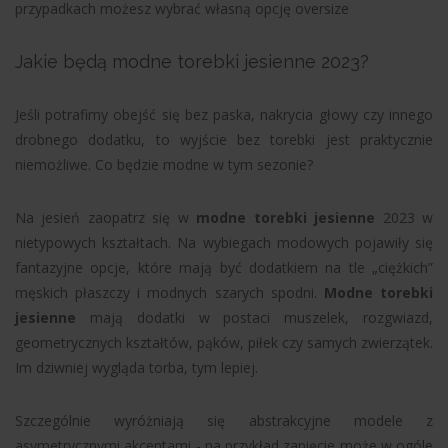
przypadkach możesz wybrać własną opcję oversize
Jakie będą modne torebki jesienne 2023?
Jeśli potrafimy obejść się bez paska, nakrycia głowy czy innego
drobnego dodatku, to wyjście bez torebki jest praktycznie
niemożliwe. Co będzie modne w tym sezonie?
Na jesień zaopatrz się w
modne torebki jesienne
2023 w
nietypowych kształtach. Na wybiegach modowych pojawiły się
fantazyjne opcje, które mają być dodatkiem na tle „ciężkich”
męskich płaszczy i modnych szarych spodni.
Modne torebki
jesienne
mają dodatki w postaci muszelek, rozgwiazd,
geometrycznych kształtów, pąków, piłek czy samych zwierzątek.
Im dziwniej wygląda torba, tym lepiej.
Szczególnie wyróżniają się abstrakcyjne modele z
asymetrycznymi akcentami - na przykład zapięcie może w ogóle