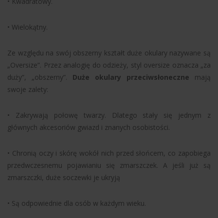
• Kwadratowy.
• Wielokątny.
Ze względu na swój obszerny kształt duże okulary nazywane są
„Oversize”. Przez analogię do odzieży, styl oversize oznacza „za
duży”, „obszerny”.
Duże okulary przeciwsłoneczne
mają
swoje zalety:
• Zakrywają połowę twarzy. Dlatego stały się jednym z
głównych akcesoriów gwiazd i znanych osobistości.
• Chronią oczy i skórę wokół nich przed słońcem, co zapobiega
przedwczesnemu pojawianiu się zmarszczek. A jeśli już są
zmarszczki, duże soczewki je ukryją
• Są odpowiednie dla osób w każdym wieku.