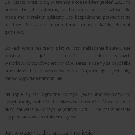
Co jeszcze wpisuje się w
trendy akcesoriów? Jesień
2023 to
broszki. Dotąd myśleliśmy, że broszki to już przeszłość. Ale
moda ma charakter cykliczny Oto bezpośrednie potwierdzenie
tej tezy. Broszkami można teraz ozdabiać każdy element
garderoby.
Do łask wraca też trend z lat 80. czyli nakładanie biżuterii. Nie
musimy już nosić minimalistycznych
wisiorków/kolczyków/pierścionków. Teraz możemy założyć kilka
bransoletek i kilka wisiorków naraz. Najważniejsze jest, aby
całość wyglądała harmonijnie.
Na topie są też ogromne kolczyki. Jeden (mono)kolczyk to
szczyt mody, trafności i niekonwencjonalności. Możesz nosić
duży, zauważalny kolczyk na jednym uchu - i nie ma znaczenia
czy przesadziłaś z rozmiarem czy nie.
Jak wiązać modne apaszki na jesień?