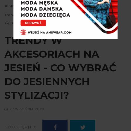
Strona główna
Moda
Trendy w akcesoriach na jesień - Co wybrać do jesiennych
stylizacji?
TRENDY W
AKCESORIACH NA
JESIEŃ - CO WYBRAĆ
DO JESIENNYCH
STYLIZACJI?
27 WRZEŚNIA 2023
UDOSTĘPNIJ: