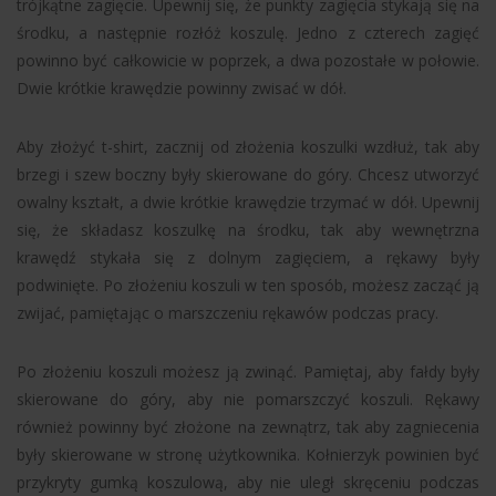
trójkątne zagięcie. Upewnij się, że punkty zagięcia stykają się na
środku, a następnie rozłóż koszulę. Jedno z czterech zagięć
powinno być całkowicie w poprzek, a dwa pozostałe w połowie.
Dwie krótkie krawędzie powinny zwisać w dół.
Aby złożyć t-shirt, zacznij od złożenia koszulki wzdłuż, tak aby
brzegi i szew boczny były skierowane do góry. Chcesz utworzyć
owalny kształt, a dwie krótkie krawędzie trzymać w dół. Upewnij
się, że składasz koszulkę na środku, tak aby wewnętrzna
krawędź stykała się z dolnym zagięciem, a rękawy były
podwinięte. Po złożeniu koszuli w ten sposób, możesz zacząć ją
zwijać, pamiętając o marszczeniu rękawów podczas pracy.
Po złożeniu koszuli możesz ją zwinąć. Pamiętaj, aby fałdy były
skierowane do góry, aby nie pomarszczyć koszuli. Rękawy
również powinny być złożone na zewnątrz, tak aby zagniecenia
były skierowane w stronę użytkownika. Kołnierzyk powinien być
przykryty gumką koszulową, aby nie uległ skręceniu podczas