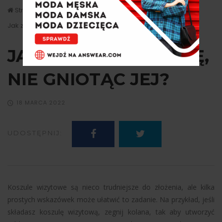
Strona główna
Porady
Jak złożyć koszulę, nie gniotąc jej?
JAK ZŁOŻYĆ KOSZULĘ,
NIE GNIOTĄC JEJ?
18 MARCA 2022
UDOSTĘPNIJ:
Koszule wizytowe są nieco trudniejsze do złożenia, ale kilka
prostych wskazówek może ułatwić to zadanie. Na przykład, jeśli
składasz koszulę wizytową, zegnij kolana, tak aby utworzyć