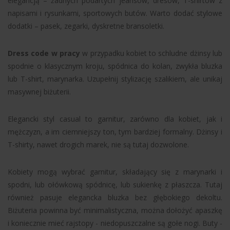
elegancją – żadnych podartych jeansów, dresów, T-shirtów z
napisami i rysunkami, sportowych butów. Warto dodać stylowe
dodatki – pasek, zegarki, dyskretne bransoletki.
Dress code w pracy
w przypadku kobiet to schludne dżinsy lub
spodnie o klasycznym kroju, spódnica do kolan, zwykła bluzka
lub T-shirt, marynarka. Uzupełnij stylizację szalikiem, ale unikaj
masywnej biżuterii.
Elegancki styl casual to garnitur, zarówno dla kobiet, jak i
mężczyzn, a im ciemniejszy ton, tym bardziej formalny. Dżinsy i
T-shirty, nawet drogich marek, nie są tutaj dozwolone.
Kobiety mogą wybrać garnitur, składający się z marynarki i
spodni, lub ołówkową spódnicę, lub sukienkę z płaszcza. Tutaj
również pasuje elegancka bluzka bez głębokiego dekoltu.
Biżuteria powinna być minimalistyczna, można dołożyć apaszkę
i koniecznie mieć rajstopy - niedopuszczalne są gołe nogi. Buty -