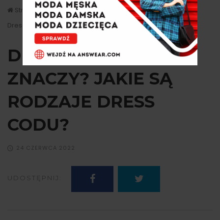
Strona główna
Lifestyle
Dress code - co to znaczy? Jakie są rodzaje dress codu?
DRESS CODE - CO TO
ZNACZY? JAKIE SĄ
RODZAJE DRESS
CODU?
24 CZERWCA 2022
UDOSTĘPNIJ: