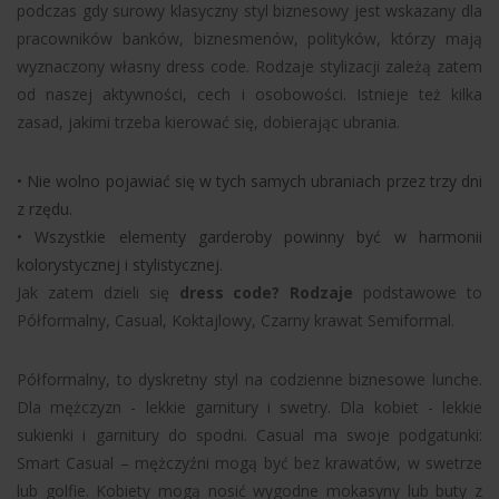
podczas gdy surowy klasyczny styl biznesowy jest wskazany dla
pracowników banków, biznesmenów, polityków, którzy mają
wyznaczony własny dress code. Rodzaje stylizacji zależą zatem
od naszej aktywności, cech i osobowości. Istnieje też kilka
zasad, jakimi trzeba kierować się, dobierając ubrania.
•
Nie wolno pojawiać się w tych samych ubraniach przez trzy dni
z rzędu.
•
Wszystkie elementy garderoby powinny być w harmonii
kolorystycznej i stylistycznej.
Jak zatem dzieli się
dress code? Rodzaje
podstawowe to
Półformalny, Casual, Koktajlowy, Czarny krawat Semiformal.
Półformalny, to dyskretny styl na codzienne biznesowe lunche.
Dla mężczyzn - lekkie garnitury i swetry. Dla kobiet - lekkie
sukienki i garnitury do spodni. Casual ma swoje podgatunki:
Smart Casual – mężczyźni mogą być bez krawatów, w swetrze
lub golfie. Kobiety mogą nosić wygodne mokasyny lub buty z