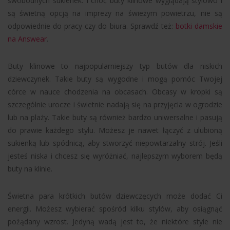
swobodnych sukienek. I choć buty klinowe wyglądają stylowo i
są świetną opcją na imprezy na świeżym powietrzu, nie są
odpowiednie do pracy czy do biura. Sprawdź też:
botki damskie
na Answear
.
Buty klinowe to najpopularniejszy typ butów dla niskich
dziewczynek. Takie buty są wygodne i mogą pomóc Twojej
córce w nauce chodzenia na obcasach. Obcasy w kropki są
szczególnie urocze i świetnie nadają się na przyjęcia w ogrodzie
lub na plaży. Takie buty są również bardzo uniwersalne i pasują
do prawie każdego stylu. Możesz je nawet łączyć z ulubioną
sukienką lub spódnicą, aby stworzyć niepowtarzalny strój. Jeśli
jesteś niska i chcesz się wyróżniać, najlepszym wyborem będą
buty na klinie.
Świetna para krótkich butów dziewczęcych może dodać Ci
energii. Możesz wybierać spośród kilku stylów, aby osiągnąć
pożądany wzrost. Jedyną wadą jest to, że niektóre style nie