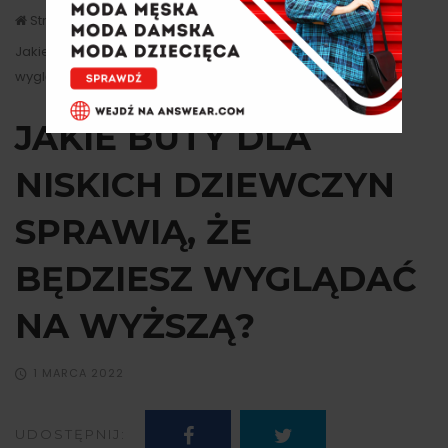
Strona główna
Stylizacje
Jakie buty dla niskich dziewczyn sprawią, że będziesz
wyglądać na wyższą?
JAKIE BUTY DLA
NISKICH DZIEWCZYN
SPRAWIĄ, ŻE
BĘDZIESZ WYGLĄDAĆ
NA WYŻSZĄ?
1 MARCA 2022
UDOSTĘPNIJ: