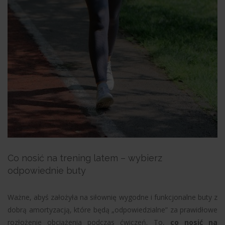
Co nosić na trening latem – wybierz
odpowiednie buty
Ważne, abyś założyła na siłownię wygodne i funkcjonalne buty z
dobrą amortyzacją, które będą „odpowiedzialne” za prawidłowe
rozłożenie obciążenia podczas ćwiczeń. To,
co nosić na