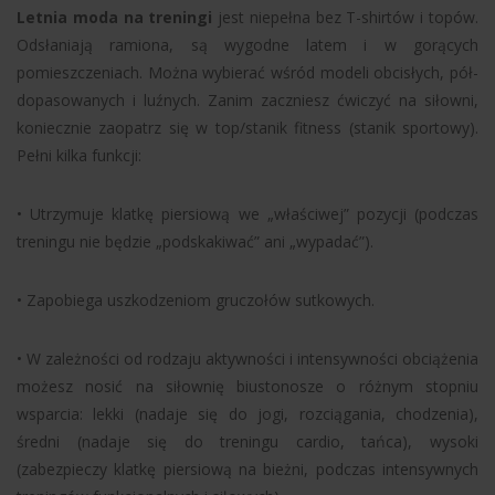
Letnia moda na treningi
jest niepełna bez T-shirtów i topów.
Odsłaniają ramiona, są wygodne latem i w gorących
pomieszczeniach. Można wybierać wśród modeli obcisłych, pół-
dopasowanych i luźnych. Zanim zaczniesz ćwiczyć na siłowni,
koniecznie zaopatrz się w top/stanik fitness (stanik sportowy).
Pełni kilka funkcji:
• Utrzymuje klatkę piersiową we „właściwej” pozycji (podczas
treningu nie będzie „podskakiwać” ani „wypadać”).
• Zapobiega uszkodzeniom gruczołów sutkowych.
• W zależności od rodzaju aktywności i intensywności obciążenia
możesz nosić na siłownię biustonosze o różnym stopniu
wsparcia: lekki (nadaje się do jogi, rozciągania, chodzenia),
średni (nadaje się do treningu cardio, tańca), wysoki
(zabezpieczy klatkę piersiową na bieżni, podczas intensywnych