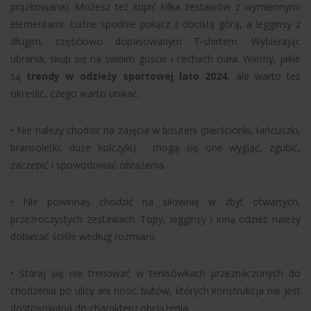
prążkowana). Możesz też kupić kilka zestawów z wymiennymi
elementami. Luźne spodnie połącz z obcisłą górą, a legginsy z
długim, częściowo dopasowanym T-shirtem. Wybierając
ubrania, skup się na swoim guście i cechach ciała. Wiemy, jakie
są
trendy w odzieży sportowej lato 2024
, ale warto też
określić, czego warto unikać.
• Nie należy chodzić na zajęcia w biżuterii (pierścionki, łańcuszki,
bransoletki, duże kolczyki) - mogą się one wygiąć, zgubić,
zaczepić i spowodować obrażenia.
• Nie powinnaś chodzić na siłownię w zbyt otwartych,
przezroczystych zestawach. Topy, legginsy i inną odzież należy
dobierać ściśle według rozmiaru.
• Staraj się nie trenować w tenisówkach przeznaczonych do
chodzenia po ulicy ani nosić butów, których konstrukcja nie jest
dostosowana do charakteru obciążenia.