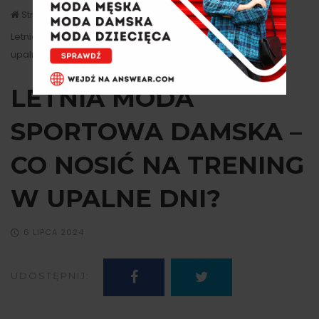
Strona główna
Moda
Letnia moda sportowa damska – co nosić na trening w
upalne dni?
LETNIA MODA
SPORTOWA DAMSKA –
CO NOSIĆ NA TRENING
W UPALNE DNI?
6 LIPCA 2024
UDOSTĘPNIJ: