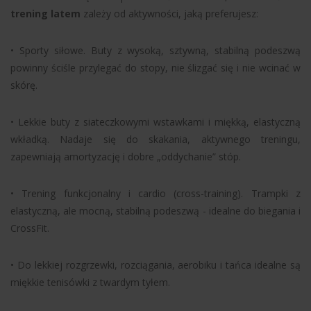
trening latem
zależy od aktywności, jaką preferujesz:
• Sporty siłowe. Buty z wysoką, sztywną, stabilną podeszwą
powinny ściśle przylegać do stopy, nie ślizgać się i nie wcinać w
skórę.
• Lekkie buty z siateczkowymi wstawkami i miękką, elastyczną
wkładką. Nadaje się do skakania, aktywnego treningu,
zapewniają amortyzację i dobre „oddychanie” stóp.
• Trening funkcjonalny i cardio (cross-training). Trampki z
elastyczną, ale mocną, stabilną podeszwą - idealne do biegania i
CrossFit.
• Do lekkiej rozgrzewki, rozciągania, aerobiku i tańca idealne są
miękkie tenisówki z twardym tyłem.