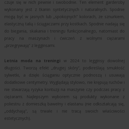
czuje się w nich pewnie i swobodnie. Ten element garderoby
wykonany jest z tkanin syntetycznych i naturalnych. Spodnie
mogą być w jasnych lub „spokojnych” kolorach, ze sznurkiem,
elastyczną talią i ściągaczami przy kostkach. Spodnie nadają się
do biegania, skakania i treningu funkcjonalnego, natomiast do
pracy na maszynach i ćwiczeń z wolnymi ciężarami
„przegrywają” z legginsami.
Letnia moda na treningi
w 2024 to legginsy dowolnej
długości. Tworzą efekt „drugiej skóry”, podkreślają smukłość
sylwetki, a dzięki ściąganiu optycznie podnoszą i usuwają
dodatkowe centymetry. Wyglądają stylowo, nie krępują ruchów i
nie stwarzają ryzyka kontuzji na maszynie czy podczas pracy z
ciężarami. Najlepszym wyborem są produkty wykonane z
poliestru z domieszką bawełny i elastanu (nie odkształcają się,
„oddychają”, są trwałe i nie tracą swoich właściwości
estetycznych).