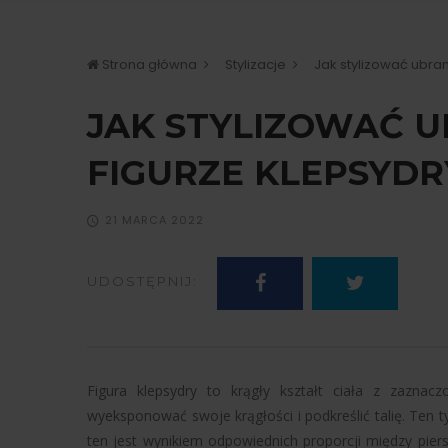
Strona główna
Stylizacje
Jak stylizować ubran
JAK STYLIZOWAĆ U
FIGURZE KLEPSYDR
21 MARCA 2022
UDOSTĘPNIJ:
Figura klepsydry to krągły kształt ciała z zaznaczo
wyeksponować swoje krągłości i podkreślić talię. Ten ty
ten jest wynikiem odpowiednich proporcji między piersi