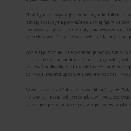
Choć figura klepsydry jest popularnym kształtem ciał
Istnieją sposoby na podkreślenie swojej figury klepsy
aby wybierać ubrania, które optycznie wyszczuplają. 
pochlebny seks. Staraj się więc wybierać fasony, które p
Wybierając spodnie, należy dobrać je odpowiednio do sw
nisko osadzone na biodrach. Zamiast tego należy wybrać
ponieważ podkreślą one talię. Można też spróbować sp
do Twojej sylwetki. Spódnica z paskiem podkreśli Twoją 
Sylwetka kobiety różni się od sylwetki mężczyzny. Talia j
niż talia jej męża. Jeśli jesteś jabłkiem, będziesz chci
gruszki jest pełna, podczas gdy talia jabłka jest wąska, 