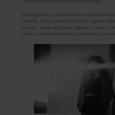
Twoja sylwetka będzie wyglądać bardziej krągło.
Wybierając płaszcz, wybierz taki, który podkreśli Twoj
klepsydry. Długa, wąska kurtka będzie wyglądać dziwn
brzuszek i sprawi, że będziesz wyglądać szczupło. Jeż
dekoltem, która podkreśli talię. Jeśli natomiast jesteś n