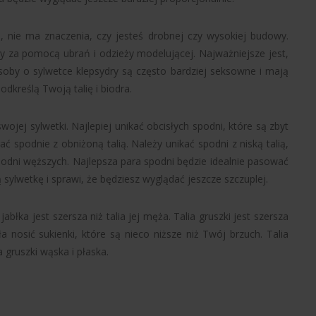
a, nie ma znaczenia, czy jesteś drobnej czy wysokiej budowy.
dry za pomocą ubrań i odzieży modelującej. Najważniejsze jest,
Osoby o sylwetce klepsydry są często bardziej seksowne i mają
odkreślą Twoją talię i biodra.
ojej sylwetki. Najlepiej unikać obcisłych spodni, które są zbyt
 spodnie z obniżoną talią. Należy unikać spodni z niską talią,
odni węższych. Najlepsza para spodni będzie idealnie pasować
sylwetkę i sprawi, że będziesz wyglądać jeszcze szczuplej.
abłka jest szersza niż talia jej męża. Talia gruszki jest szersza
ała nosić sukienki, które są nieco niższe niż Twój brzuch. Talia
a gruszki wąska i płaska.