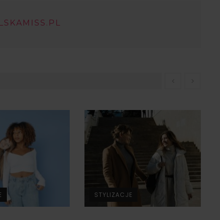
LSKAMISS.PL
E
STYLIZACJE