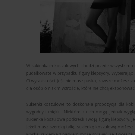
W sukienkach koszulowych chodzi przede wszystkim o l
pudełkowate w przypadku figury klepsydry. Wybierając
Ci wyrazistości. Jeśli nie masz paska, zawsze możesz zał
dla osób o niskim wzroście, które nie chcą eksponować t
Sukienki koszulowe to doskonała propozycja dla kobie
wygodny i miękki. Niektóre z nich mogą jednak wygl
sukienka koszulowa podkreśli Twoją figurę klepsydry. Je
Jeżeli masz szeroką talię, sukienkę koszulową możesz 
wąska, sukienka z paskiem może sprawić, że Twoja talia