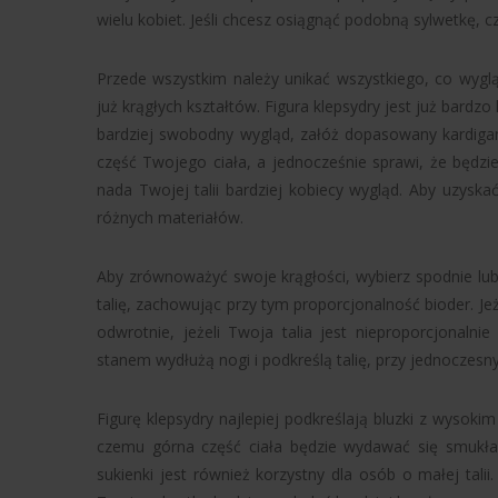
wielu kobiet. Jeśli chcesz osiągnąć podobną sylwetkę, cz
Przede wszystkim należy unikać wszystkiego, co wyglą
już krągłych kształtów. Figura klepsydry jest już bardzo
bardziej swobodny wygląd, załóż dopasowany kardigan 
część Twojego ciała, a jednocześnie sprawi, że będzi
nada Twojej talii bardziej kobiecy wygląd. Aby uzyska
różnych materiałów.
Aby zrównoważyć swoje krągłości, wybierz spodnie lub
talię, zachowując przy tym proporcjonalność bioder. Jeże
odwrotnie, jeżeli Twoja talia jest nieproporcjonaln
stanem wydłużą nogi i podkreślą talię, przy jednoczesn
Figurę klepsydry najlepiej podkreślają bluzki z wysokim
czemu górna część ciała będzie wydawać się smukła, 
sukienki jest również korzystny dla osób o małej tal