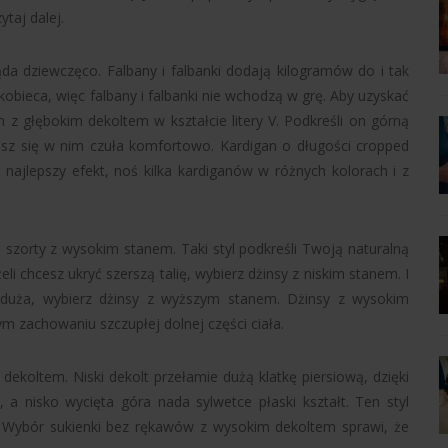
ytaj dalej.
da dziewczęco. Falbany i falbanki dodają kilogramów do i tak
 kobieca, więc falbany i falbanki nie wchodzą w grę. Aby uzyskać
z głębokim dekoltem w kształcie litery V. Podkreśli on górną
esz się w nim czuła komfortowo. Kardigan o długości cropped
ć najlepszy efekt, noś kilka kardiganów w różnych kolorach i z
 szorty z wysokim stanem. Taki styl podkreśli Twoją naturalną
li chcesz ukryć szerszą talię, wybierz dżinsy z niskim stanem. I
ie duża, wybierz dżinsy z wyższym stanem. Dżinsy z wysokim
ym zachowaniu szczupłej dolnej części ciała.
 dekoltem. Niski dekolt przełamie dużą klatkę piersiową, dzięki
a nisko wycięta góra nada sylwetce płaski kształt. Ten styl
ii. Wybór sukienki bez rękawów z wysokim dekoltem sprawi, że