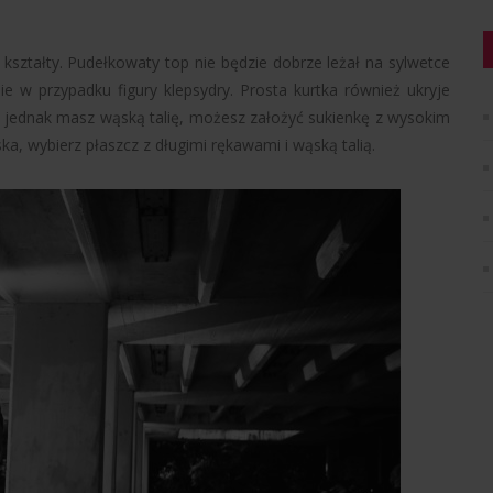
e kształty. Pudełkowaty top nie będzie dobrze leżał na sylwetce
ie w przypadku figury klepsydry. Prosta kurtka również ukryje
eli jednak masz wąską talię, możesz założyć sukienkę z wysokim
iska, wybierz płaszcz z długimi rękawami i wąską talią.