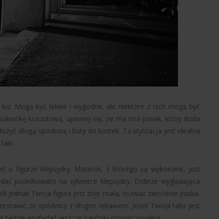
uz. Mogą być lekkie i wygodne, ale niektóre z nich mogą być
 sukienkę koszulową, upewnij się, że ma ona pasek, który doda
ożyć długą spódnicę i buty do kostek. Ta stylizacja jest idealna
alii.
t o figurze klepsydry. Materiał, z którego są wykonane, jest
ądać pudełkowato na sylwetce klepsydry. Dobrze wyglądająca
śli jednak Twoja figura jest zbyt mała, rozważ założenie paska.
zestawić ze spódnicą z długim rękawem. Jeżeli Twoja talia jest
 będzie wyglądać jeszcze bardziej proporcjonalnie.