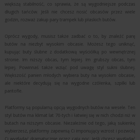
większą stabilność, co sprawia, że są wygodniejsze podczas
długich tańców. Jeśli nie chcesz nosić obcasów przez wiele
godzin, rozważ zakup pary trampek lub płaskich butów.
Oprócz wygody, musisz także zadbać o to, by znaleźć parę
butów na niezbyt wysokim obcasie. Możesz tego uniknąć,
kupując buty ślubne z dodatkową wyściółką po wewnętrznej
stronie. Im niższy obcas, tym lepiej. Im grubszy obcas, tym
lepiej. Powinnaś także wziąć pod uwagę styl sukni ślubnej.
Większość panien młodych wybiera buty na wysokim obcasie,
ale niektóre decydują się na wygodne czółenka, szpilki lub
pantofle.
Platformy są popularną opcją wygodnych butów na wesele. Ten
styl butów ma klimat lat 70-tych i łatwiej się w nich chodzi niż w
butach na niższym obcasie. Niezależnie od tego, jaką sukienkę
wybierzesz, platformy zapewnią Ci imponujący wzrost i pozwolą
Ci wyglądać dramatycznie przez całą noc. Jeśli chcesz wyglądać