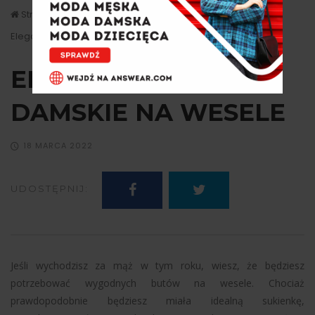
Strona główna
Moda
Eleganckie buty damskie na wesele
ELEGANCKIE BUTY
DAMSKIE NA WESELE
18 MARCA 2022
UDOSTĘPNIJ:
Jeśli wychodzisz za mąż w tym roku, wiesz, że będziesz
potrzebować wygodnych butów na wesele. Chociaż
prawdopodobnie będziesz miała idealną sukienkę,