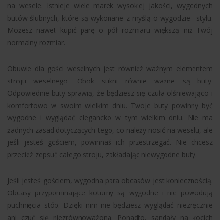
na wesele. Istnieje wiele marek wysokiej jakości, wygodnych
butów ślubnych, które są wykonane z myślą o wygodzie i stylu.
Możesz nawet kupić parę o pół rozmiaru większą niż Twój
normalny rozmiar.
Obuwie dla gości weselnych jest również ważnym elementem
stroju weselnego. Obok sukni równie ważne są buty.
Odpowiednie buty sprawią, że będziesz się czuła olśniewająco i
komfortowo w swoim wielkim dniu. Twoje buty powinny być
wygodne i wyglądać elegancko w tym wielkim dniu. Nie ma
żadnych zasad dotyczących tego, co należy nosić na weselu, ale
jeśli jesteś gościem, powinnaś ich przestrzegać. Nie chcesz
przecież zepsuć całego stroju, zakładając niewygodne buty.
Jeśli jesteś gościem, wygodna para obcasów jest koniecznością.
Obcasy przypominające koturny są wygodne i nie powodują
puchnięcia stóp. Dzięki nim nie będziesz wyglądać niezręcznie
ani czuć się niezrównoważona. Ponadto, sandały na kocich