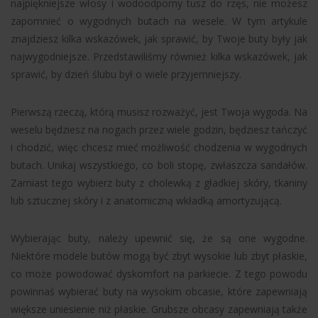
najpiękniejsze włosy i wodoodporny tusz do rzęs, nie możesz
zapomnieć o wygodnych butach na wesele. W tym artykule
znajdziesz kilka wskazówek, jak sprawić, by Twoje buty były jak
najwygodniejsze. Przedstawiliśmy również kilka wskazówek, jak
sprawić, by dzień ślubu był o wiele przyjemniejszy.
Pierwszą rzeczą, którą musisz rozważyć, jest Twoja wygoda. Na
weselu będziesz na nogach przez wiele godzin, będziesz tańczyć
i chodzić, więc chcesz mieć możliwość chodzenia w wygodnych
butach. Unikaj wszystkiego, co boli stopę, zwłaszcza sandałów.
Zamiast tego wybierz buty z cholewką z gładkiej skóry, tkaniny
lub sztucznej skóry i z anatomiczną wkładką amortyzującą.
Wybierając buty, należy upewnić się, że są one wygodne.
Niektóre modele butów mogą być zbyt wysokie lub zbyt płaskie,
co może powodować dyskomfort na parkiecie. Z tego powodu
powinnaś wybierać buty na wysokim obcasie, które zapewniają
większe uniesienie niż płaskie. Grubsze obcasy zapewniają także