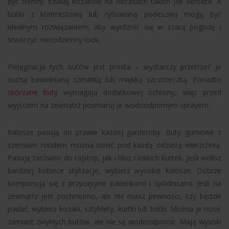
być trendy, szukaj kozaków na obcasach takich jak Versace. A
botki z kontrastową lub ryflowaną podeszwą mogą być
idealnym rozwiązaniem, aby wyróżnić się w szarą pogodę i
stworzyć niecodzienny look.
Pielęgnacja tych butów jest prosta – wystarczy przetrzeć je
suchą bawełnianą szmatką lub miękką szczoteczką. Ponadto
skórzane buty
wymagają dodatkowej ochrony, więc przed
wyjściem na zewnątrz posmaruj je wodoodpornym sprayem.
Kalosze pasują do prawie każdej garderoby. Buty gumowe z
szerokim rondem można nosić pod każdą odzieżą wierzchnią.
Pasują zarówno do rajstop, jak i bluz i lekkich kurtek. Jeśli wolisz
bardziej kobiece stylizacje, wybierz wysokie kalosze. Dobrze
komponują się z przyciętymi sukienkami i spódnicami. Jeśli na
zewnątrz jest pochmurno, ale nie masz pewności, czy będzie
padać, wybierz kozaki, sztyblety, kurtki lub botki. Można je nosić
zamiast zwykłych butów, ale nie są wodoodporne. Mają wysoki