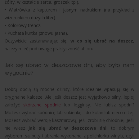
żółty, w kształcie serca, groszek itp.).
•
Wiatrówka z kapturem i jasnym nadrukiem (na przykład z
wizerunkiem dużych liter).
•
Kolorowy trencz.
•
Puchata kurtka (znowu jasna).
Oczywiście zastanawiając się,
w co się ubrać na deszcz
,
należy mieć pod uwagę praktyczność ubioru.
Jak się ubrać w deszczowe dni, aby było nam
wygodnie?
Dobrą opcją są modne dżinsy, które idealnie wpasują się w
oryginalne kalosze. Ale jeśli deszcz jest wyjątkowo silny, lepiej
założyć
skórzane spodnie
lub legginsy. Nie lubisz spodni?
Możesz wybrać spódnicę lub sukienkę - do kolan lub nieco niżej.
Możesz wybrać wersję kaszmirową, jeśli zrobi się chłodniej. Jeśli
nie wiesz
jak się ubrać w deszczowe dni
, to dobrym
wyborem są buty i ubrania wykonane z polichlorku winylu, czyli