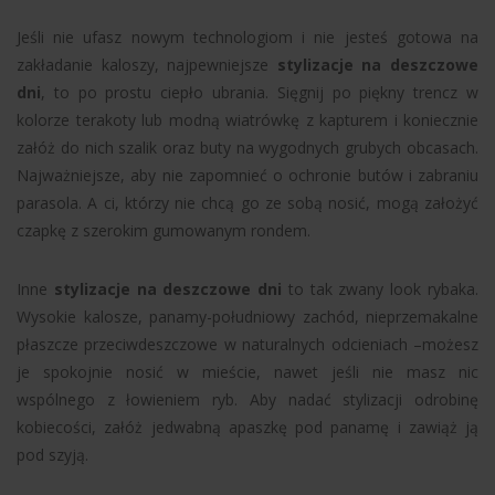
Jeśli nie ufasz nowym technologiom i nie jesteś gotowa na
zakładanie kaloszy, najpewniejsze
stylizacje na deszczowe
dni
, to po prostu ciepło ubrania. Sięgnij po piękny trencz w
kolorze terakoty lub modną wiatrówkę z kapturem i koniecznie
załóż do nich szalik oraz buty na wygodnych grubych obcasach.
Najważniejsze, aby nie zapomnieć o ochronie butów i zabraniu
parasola. A ci, którzy nie chcą go ze sobą nosić, mogą założyć
czapkę z szerokim gumowanym rondem.
Inne
stylizacje na deszczowe dni
to tak zwany look rybaka.
Wysokie kalosze, panamy-południowy zachód, nieprzemakalne
płaszcze przeciwdeszczowe w naturalnych odcieniach –możesz
je spokojnie nosić w mieście, nawet jeśli nie masz nic
wspólnego z łowieniem ryb. Aby nadać stylizacji odrobinę
kobiecości, załóż jedwabną apaszkę pod panamę i zawiąż ją
pod szyją.