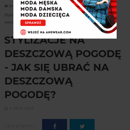
Strona główna
Stylizacje
Stylizacje na deszczową pogodę - Jak się ubrać na
deszczową pogodę?
STYLIZACJE NA
DESZCZOWĄ POGODĘ
- JAK SIĘ UBRAĆ NA
DESZCZOWĄ
POGODĘ?
5 LIPCA 2022
UDOSTĘPNIJ: