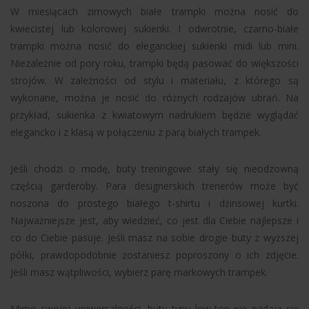
W miesiącach zimowych białe trampki można nosić do
kwiecistej lub kolorowej sukienki. I odwrotnie, czarno-białe
trampki można nosić do eleganckiej sukienki midi lub mini.
Niezależnie od pory roku, trampki będą pasować do większości
strojów. W zależności od stylu i materiału, z którego są
wykonane, można je nosić do różnych rodzajów ubrań. Na
przykład, sukienka z kwiatowym nadrukiem będzie wyglądać
elegancko i z klasą w połączeniu z parą białych trampek.
Jeśli chodzi o modę, buty treningowe stały się nieodzowną
częścią garderoby. Para designerskich trenerów może być
noszona do prostego białego t-shirtu i dżinsowej kurtki.
Najważniejsze jest, aby wiedzieć, co jest dla Ciebie najlepsze i
co do Ciebie pasuje. Jeśli masz na sobie drogie buty z wyższej
półki, prawdopodobnie zostaniesz poproszony o ich zdjęcie.
Jeśli masz wątpliwości, wybierz parę markowych trampek.
Mimo swojej uniwersalności, buty typu low-top nie nadają się