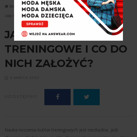
Strona główna
Stylizacje
Jak nosić buty treningowe i co do nich założyć?
JAK NOSIĆ BUTY
TRENINGOWE I CO DO
NICH ZAŁOŻYĆ?
6 MARCA 2022
UDOSTĘPNIJ:
Nauka noszenia butów treningowych jest niezbędna, jeśli