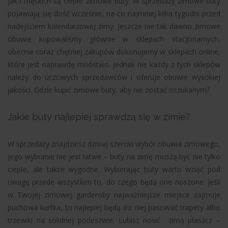
jak i męskich są ciepłe zimowe buty. W sprzedaży zimowe buty
pojawiają się dość wcześnie, na co najmniej kilka tygodni przed
nadejściem kalendarzowej zimy. Jeszcze nie tak dawno zimowe
obuwie kupowaliśmy głównie w sklepach stacjonarnych,
obecnie coraz chętniej zakupów dokonujemy w sklepach online,
które jest naprawdę mnóstwo. Jednak nie każdy z tych sklepów
należy do uczciwych sprzedawców i oferuje obuwie wysokiej
jakości. Gdzie kupić zimowe buty, aby nie zostać oszukanym?
Jakie buty najlepiej sprawdzą się w zimie?
W sprzedaży znajdziesz dzisiaj szeroki wybór obuwia zimowego,
jego wybranie nie jest łatwe – buty na zimę muszą być nie tylko
ciepłe, ale także wygodne. Wybierając buty warto wziąć pod
uwagę przede wszystkim to, do czego będą one noszone. Jeśli
w Twojej zimowej garderoby najważniejsze miejsce zajmuje
puchowa kurtka, to najlepiej będą do niej pasować trapery albo
trzewiki na solidnej podeszwie. Lubisz nosić zimą płaszcz –