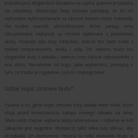
potrzebujesz eleganckich kozaków na szpilce (panom przydadzą
się sztyblety). Wybierając buty zimowe pamiętaj, że do ich
wykonania wykorzystywane są obecnie bardzo różne materiały.
Na trudne warunki atmosferyczne, które panują zimą
zdecydowanie najlepsze są modele wykonane z prawdziwej
skóry. Pozwala ona stop oddychać, dobrze też radzi sobie z
niskimi temperaturami, wodą i solą. Do wyboru masz też
eleganckie buty z nubuku i zamszu oraz tańsze odpowiedniki z
eco skóry. Niezależnie od tego, jakie wybierzesz, pamiętaj o
tym, że trzeba je regularnie czyścić i impregnować.
Gdzie kupić zimowe buty?
Pytanie o to, gdzie kupić zimowe buty zadaje wiele osób, które
stoją przed koniecznością zakupu nowego obuwia na zimę.
Wiele osób chętnie wybiera sklepy internetowe – robienie w nich
zakupów jest wygodne. Wystarczy tylko kilka razy kliknąć, aby
przeglądać ich asortyment, można to robić dowolnie długo w