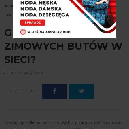
Strona główna
Porady
Gdzie szukać zimowych butów w sieci?
GDZIE SZUKAĆ
ZIMOWYCH BUTÓW W
SIECI?
14 STYCZNIA 2024
UDOSTĘPNIJ:
Niezbędnym elementem zimowych stylizacji zarówno damskich,