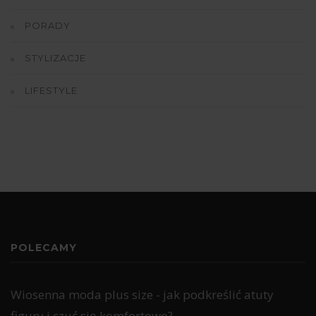
PORADY
STYLIZACJE
LIFESTYLE
POLECAMY
Wiosenna moda plus size - jak podkreślić atuty
figury i czuć się komfortowo?