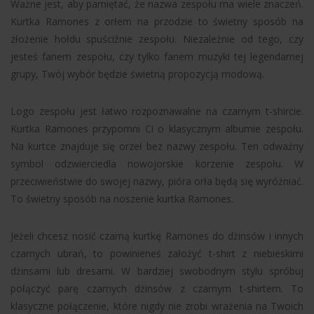
Ważne jest, aby pamiętać, że nazwa zespołu ma wiele znaczeń.
Kurtka Ramones z orłem na przodzie to świetny sposób na
złożenie hołdu spuściźnie zespołu. Niezależnie od tego, czy
jesteś fanem zespołu, czy tylko fanem muzyki tej legendarnej
grupy, Twój wybór będzie świetną propozycją modową.
Logo zespołu jest łatwo rozpoznawalne na czarnym t-shircie.
Kurtka Ramones przypomni Ci o klasycznym albumie zespołu.
Na kurtce znajduje się orzeł bez nazwy zespołu. Ten odważny
symbol odzwierciedla nowojorskie korzenie zespołu. W
przeciwieństwie do swojej nazwy, pióra orła będą się wyróżniać.
To świetny sposób na noszenie kurtka Ramones.
Jeżeli chcesz nosić czarną kurtkę Ramones do dżinsów i innych
czarnych ubrań, to powinieneś założyć t-shirt z niebieskimi
dżinsami lub dresami. W bardziej swobodnym stylu spróbuj
połączyć parę czarnych dżinsów z czarnym t-shirtem. To
klasyczne połączenie, które nigdy nie zrobi wrażenia na Twoich