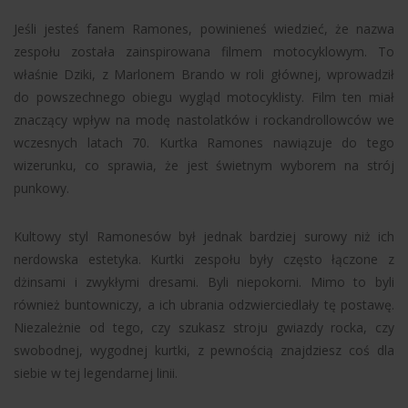
Jeśli jesteś fanem Ramones, powinieneś wiedzieć, że nazwa
zespołu została zainspirowana filmem motocyklowym. To
właśnie Dziki, z Marlonem Brando w roli głównej, wprowadził
do powszechnego obiegu wygląd motocyklisty. Film ten miał
znaczący wpływ na modę nastolatków i rockandrollowców we
wczesnych latach 70. Kurtka Ramones nawiązuje do tego
wizerunku, co sprawia, że jest świetnym wyborem na strój
punkowy.
Kultowy styl Ramonesów był jednak bardziej surowy niż ich
nerdowska estetyka. Kurtki zespołu były często łączone z
dżinsami i zwykłymi dresami. Byli niepokorni. Mimo to byli
również buntowniczy, a ich ubrania odzwierciedlały tę postawę.
Niezależnie od tego, czy szukasz stroju gwiazdy rocka, czy
swobodnej, wygodnej kurtki, z pewnością znajdziesz coś dla
siebie w tej legendarnej linii.