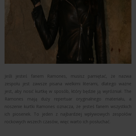
Jeśli jesteś fanem Ramones, musisz pamiętać, że nazwa
zespołu jest zawsze pisana wielkimi literami, dlatego ważne
jest, aby nosić kurtkę w sposób, który będzie ją wyróżniał. The
Ramones mają duży repertuar oryginalnego materiału, a
noszenie kurtki Ramones oznacza, że jesteś fanem wszystkich
ich piosenek. To jeden z najbardziej wpływowych zespołów
rockowych wszech czasów, więc warto ich posłuchać.