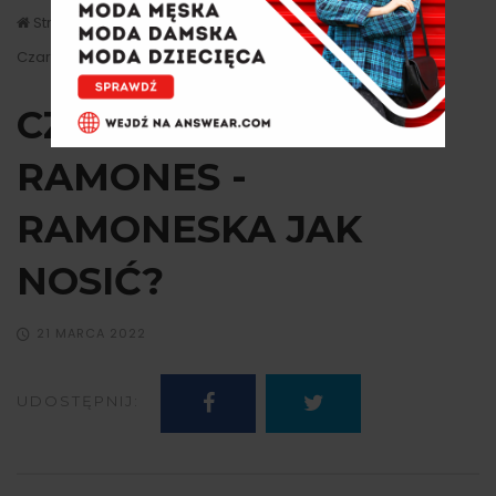
Strona główna
Stylizacje
Czarna kurtka Ramones - Ramoneska Jak nosić?
CZARNA KURTKA
RAMONES -
RAMONESKA JAK
NOSIĆ?
21 MARCA 2022
UDOSTĘPNIJ: