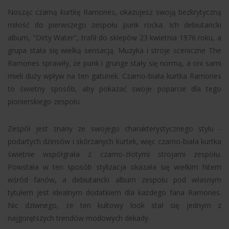
Nosząc czarną kurtkę Ramones, okazujesz swoją bezkrytyczną
miłość do pierwszego zespołu punk rocka. Ich debiutancki
album, "Dirty Water", trafił do sklepów 23 kwietnia 1976 roku, a
grupa stała się wielką sensacją. Muzyka i stroje sceniczne The
Ramones sprawiły, że punk i grunge stały się normą, a oni sami
mieli duży wpływ na ten gatunek. Czarno-biała kurtka Ramones
to świetny sposób, aby pokazać swoje poparcie dla tego
pionierskiego zespołu.
Zespół jest znany ze swojego charakterystycznego stylu -
podartych dżinsów i skórzanych kurtek, więc czarno-biała kurtka
świetnie współgrała z czarno-złotymi strojami zespołu.
Powstała w ten sposób stylizacja okazała się wielkim hitem
wśród fanów, a debiutancki album zespołu pod własnym
tytułem jest idealnym dodatkiem dla każdego fana Ramones.
Nic dziwnego, że ten kultowy look stał się jednym z
najgorętszych trendów modowych dekady.