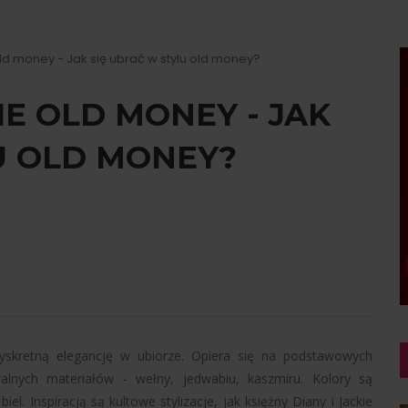
ld money - Jak się ubrać w stylu old money?
IE OLD MONEY - JAK
U OLD MONEY?
dyskretną elegancję w ubiorze. Opiera się na podstawowych
alnych materiałów - wełny, jedwabiu, kaszmiru. Kolory są
iel. Inspiracją są kultowe stylizacje, jak księżny Diany i Jackie