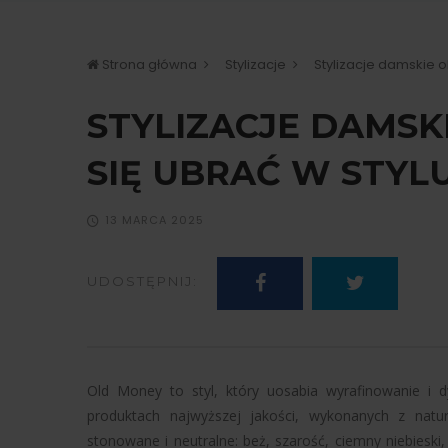
Strona główna
Stylizacje
Stylizacje damskie o
STYLIZACJE DAMSK
SIĘ UBRAĆ W STYL
13 MARCA 2025
UDOSTĘPNIJ:
Old Money to styl, który uosabia wyrafinowanie i 
produktach najwyższej jakości, wykonanych z natur
stonowane i neutralne: beż, szarość, ciemny niebieski, b