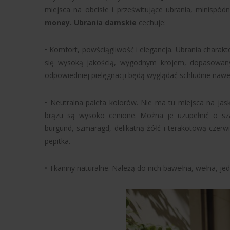
miejsca na obcisłe i prześwitujące ubrania, minispód
money. Ubrania damskie
cechuje:
• Komfort, powściągliwość i elegancja. Ubrania charak
się wysoką jakością, wygodnym krojem, dopasowan
odpowiedniej pielęgnacji będą wyglądać schludnie nawe
• Neutralna paleta kolorów. Nie ma tu miejsca na jaskr
brązu są wysoko cenione. Można je uzupełnić o szaro
burgund, szmaragd, delikatną żółć i terakotową czerw
pepitka.
• Tkaniny naturalne. Należą do nich bawełna, wełna, jed