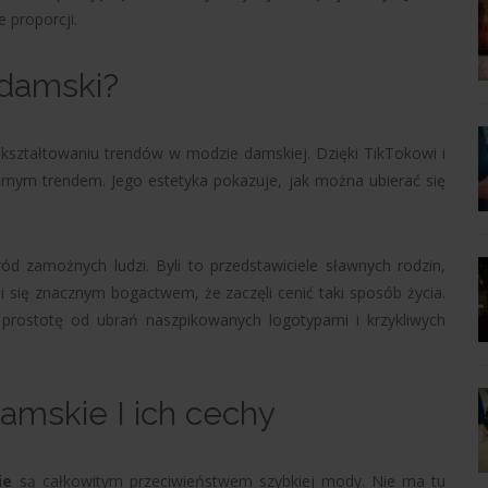
 proporcji.
 damski?
ształtowaniu trendów w modzie damskiej. Dzięki TikTokowi i
arnym trendem. Jego estetyka pokazuje, jak można ubierać się
d zamożnych ludzi. Byli to przedstawiciele sławnych rodzin,
yli się znacznym bogactwem, że zaczęli cenić taki sposób życia.
i prostotę od ubrań naszpikowanych logotypami i krzykliwych
damskie I ich cechy
ie
są całkowitym przeciwieństwem szybkiej mody. Nie ma tu