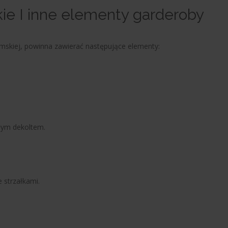
e I inne elementy garderoby
mskiej, powinna zawierać następujące elementy:
głym dekoltem.
 strzałkami.