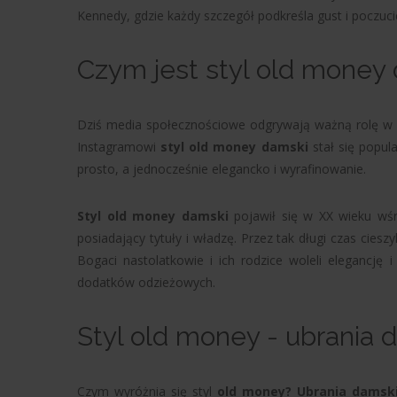
Kennedy, gdzie każdy szczegół podkreśla gust i poczucie
Czym jest styl old money
Dziś media społecznościowe odgrywają ważną rolę w k
Instagramowi
styl old money damski
stał się popul
prosto, a jednocześnie elegancko i wyrafinowanie.
Styl old money damski
pojawił się w XX wieku wśró
posiadający tytuły i władzę. Przez tak długi czas ciesz
Bogaci nastolatkowie i ich rodzice woleli elegancję 
dodatków odzieżowych.
Styl old money - ubrania 
Czym wyróżnia się styl
old money? Ubrania damsk