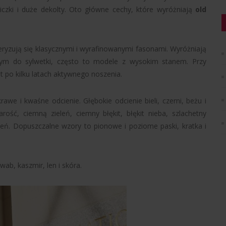
niczki i duże dekolty. Oto główne cechy, które wyróżniają
old
teryzują się klasycznymi i wyrafinowanymi fasonami. Wyróżniają
ym do sylwetki, często to modele z wysokim stanem. Przy
t po kilku latach aktywnego noszenia.
awe i kwaśne odcienie. Głębokie odcienie bieli, czerni, beżu i
ść, ciemną zieleń, ciemny błękit, błękit nieba, szlachetny
ień. Dopuszczalne wzory to pionowe i poziome paski, kratka i
wab, kaszmir, len i skóra.