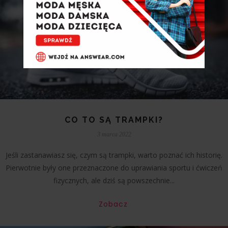
CO TO SĄ TRAMPKI?
3 marca 2022
Jeśli zastanawiasz się, czym są trampki, warto poznać ich historię.
Pierwotnie były one przeznaczone do uprawiania sportu i ćwiczeń
fizycznych, ale dziś są powszechnie...
Zobacz