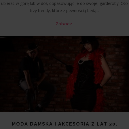
ubierać w górę lub w dół, dopasowując je do swojej garderoby. Oto
trzy trendy, które z pewnością będą...
Zobacz
MODA DAMSKA I AKCESORIA Z LAT 30.