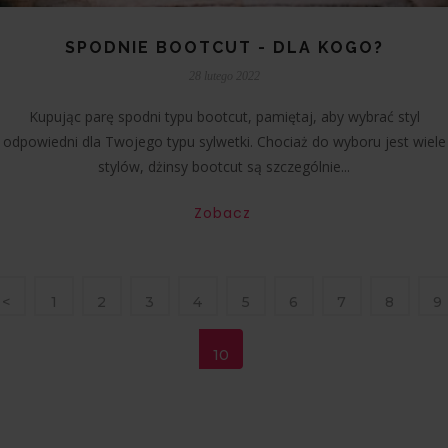
SPODNIE BOOTCUT - DLA KOGO?
28 lutego 2022
Kupując parę spodni typu bootcut, pamiętaj, aby wybrać styl
odpowiedni dla Twojego typu sylwetki. Chociaż do wyboru jest wiele
stylów, dżinsy bootcut są szczególnie...
Zobacz
<
1
2
3
4
5
6
7
8
9
10