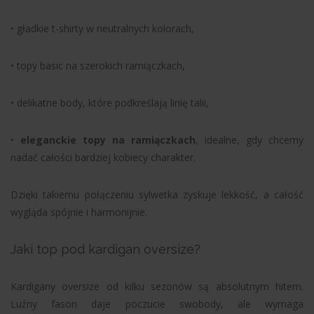
• gładkie t-shirty w neutralnych kolorach,
• topy basic na szerokich ramiączkach,
• delikatne body, które podkreślają linię talii,
•
eleganckie topy na ramiączkach
, idealne, gdy chcemy
nadać całości bardziej kobiecy charakter.
Dzięki takiemu połączeniu sylwetka zyskuje lekkość, a całość
wygląda spójnie i harmonijnie.
Jaki top pod kardigan oversize?
Kardigany oversize od kilku sezonów są absolutnym hitem.
Luźny fason daje poczucie swobody, ale wymaga