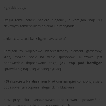
• gładkie body.
Dzięki temu całość nabiera elegancji, a kardigan staje się
ciekawym zamiennikiem bolerka lub marynarki.
Jaki top pod kardigan wybrać?
Kardigan to wyjątkowo wszechstronny element garderoby,
który można nosić na wiele sposobów. Kluczowe jest
odpowiednie dopasowanie tego,
jaki top pod kardigan
sprawdzi się najlepiej w danej sytuacji.
•
Stylizacje z kardiganem krótkim
najlepiej komponują się z
dopasowanymi topami i eleganckimi bluzkami.
• W przypadku oversize’owych modeli warto postawić na
przylegające koszulki i topy na ramiączkach.