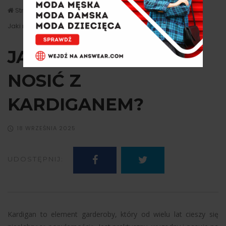
Strona główna
Porady
Jaki rodzaj topu nosić z kardiganem?
JAKI RODZAJ TOPU
NOSIĆ Z
KARDIGANEM?
18 WRZEŚNIA 2025
UDOSTĘPNIJ:
Kardigan to element garderoby, który od wielu lat cieszy się