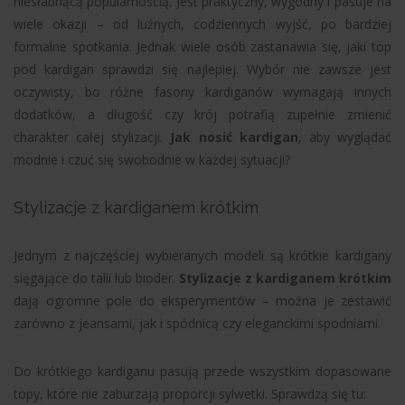
niesłabnącą popularnością. Jest praktyczny, wygodny i pasuje na
wiele okazji – od luźnych, codziennych wyjść, po bardziej
formalne spotkania. Jednak wiele osób zastanawia się, jaki top
pod kardigan sprawdzi się najlepiej. Wybór nie zawsze jest
oczywisty, bo różne fasony kardiganów wymagają innych
dodatków, a długość czy krój potrafią zupełnie zmienić
charakter całej stylizacji.
Jak nosić kardigan
, aby wyglądać
modnie i czuć się swobodnie w każdej sytuacji?
Stylizacje z kardiganem krótkim
Jednym z najczęściej wybieranych modeli są krótkie kardigany
sięgające do talii lub bioder.
Stylizacje z kardiganem krótkim
dają ogromne pole do eksperymentów – można je zestawić
zarówno z jeansami, jak i spódnicą czy eleganckimi spodniami.
Do krótkiego kardiganu pasują przede wszystkim dopasowane
topy, które nie zaburzają proporcji sylwetki. Sprawdzą się tu: