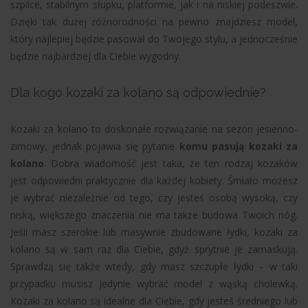
szpilce, stabilnym słupku, platformie, jak i na niskiej podeszwie.
Dzięki tak dużej różnorodności na pewno znajdziesz model,
który najlepiej będzie pasował do Twojego stylu, a jednocześnie
będzie najbardziej dla Ciebie wygodny.
Dla kogo kozaki za kolano są odpowiednie?
Kozaki za kolano to doskonałe rozwiązanie na sezon jesienno-
zimowy, jednak pojawia się pytanie
komu pasują kozaki za
kolano
. Dobra wiadomość jest taka, że ten rodzaj kozaków
jest odpowiedni praktycznie dla każdej kobiety. Śmiało możesz
je wybrać niezależnie od tego, czy jesteś osobą wysoką, czy
niską, większego znaczenia nie ma także budowa Twoich nóg.
Jeśli masz szerokie lub masywnie zbudowane łydki, kozaki za
kolano są w sam raz dla Ciebie, gdyż sprytnie je zamaskują.
Sprawdzą się także wtedy, gdy masz szczupłe łydki – w taki
przypadku musisz jedynie wybrać model z wąską cholewką.
Kozaki za kolano są idealne dla Ciebie, gdy jesteś średniego lub