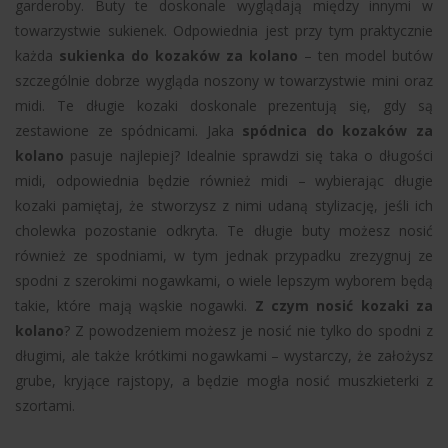
garderoby. Buty te doskonale wyglądają między innymi w
towarzystwie sukienek. Odpowiednia jest przy tym praktycznie
każda
sukienka do kozaków za kolano
– ten model butów
szczególnie dobrze wygląda noszony w towarzystwie mini oraz
midi. Te długie kozaki doskonale prezentują się, gdy są
zestawione ze spódnicami. Jaka
spódnica do kozaków za
kolano
pasuje najlepiej? Idealnie sprawdzi się taka o długości
midi, odpowiednia będzie również midi – wybierając długie
kozaki pamiętaj, że stworzysz z nimi udaną stylizację, jeśli ich
cholewka pozostanie odkryta. Te długie buty możesz nosić
również ze spodniami, w tym jednak przypadku zrezygnuj ze
spodni z szerokimi nogawkami, o wiele lepszym wyborem będą
takie, które mają wąskie nogawki.
Z czym nosić kozaki za
kolano
? Z powodzeniem możesz je nosić nie tylko do spodni z
długimi, ale także krótkimi nogawkami – wystarczy, że założysz
grube, kryjące rajstopy, a będzie mogła nosić muszkieterki z
szortami.