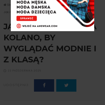
Strona główna
Porady
Jak nosić kozaki za kolano, by wyglądać modnie i z klasą?
JAK NOSIĆ KOZAKI ZA
KOLANO, BY
WYGLĄDAĆ MODNIE I
Z KLASĄ?
22 PAŹDZIERNIKA 2025
UDOSTĘPNIJ: